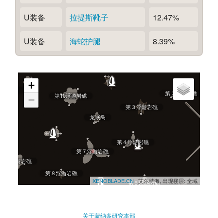
U装备
拉提斯靴子
12.47%
U装备
海蛇护腿
8.39%
反派码头
第１浮游岩礁
+
的隐居处
第２浮游岩礁
第10浮游岩礁
−
第３浮游岩礁
龙眠岛
第４浮游岩礁
第７浮游岩礁
第９浮游岩礁
第８浮游岩礁
XENOBLADE.CN
| 艾尔特海, 出现楼层: 全域
第５浮游岩礁
第６浮游岩礁
以太结晶采掘场
关于蒙纳多研究本部