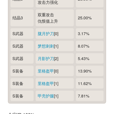
攻击力强化
双重攻击
结晶3
25.00%
仇恨值上升
S武器
胧月护刀
[0]
3.17%
S武器
梦想刺刺
[1]
8.07%
S武器
月影护刀
[2]
5.43%
S装备
里格盔甲
[0]
13.90%
S装备
里格盔甲
[1]
11.62%
S装备
甲壳护腿
[1]
7.81%