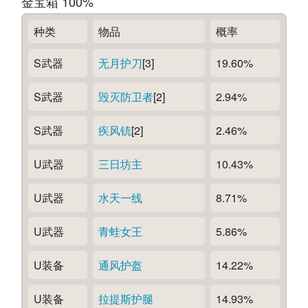
金宝箱 100%
种类
物品
概率
S武器
无月护刀
[3]
19.60%
S武器
毁灭防卫者
[2]
2.94%
S武器
疾风铳
[2]
2.46%
U武器
三日坊主
10.43%
U武器
水天一线
8.71%
U武器
青蛙女王
5.86%
U装备
通风护盔
14.22%
U装备
拉提斯护腿
14.93%