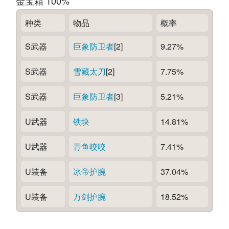
金宝箱 100%
种类
物品
概率
S武器
巨象防卫者
[2]
9.27%
S武器
雪藏太刀
[2]
7.75%
S武器
巨象防卫者
[3]
5.21%
U武器
铁块
14.81%
U武器
青鱼咬咬
7.41%
U装备
冰帝护腕
37.04%
U装备
万剑护腕
18.52%