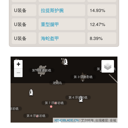
U装备
拉提斯护腕
14.93%
U装备
重型腿甲
12.47%
U装备
海蛇盔甲
8.39%
反派码头
第１浮游岩礁
+
的隐居处
第２浮游岩礁
第10浮游岩礁
−
第３浮游岩礁
龙眠岛
第４浮游岩礁
第７浮游岩礁
第９浮游岩礁
第８浮游岩礁
XENOBLADE.CN
| 艾尔特海, 出现楼层: 全域
第５浮游岩礁
第６浮游岩礁