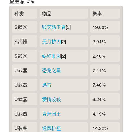
金宝箱 3%
种类
物品
概率
S武器
毁灭防卫者
[3]
19.60%
S武器
无月护刀
[2]
2.94%
S武器
铁壁刺刺
[2]
2.46%
U武器
恐龙之星
7.11%
U武器
迅雷
7.46%
U武器
爱情咬咬
6.24%
U武器
青蛙国王
4.19%
U装备
通风护盔
14.22%