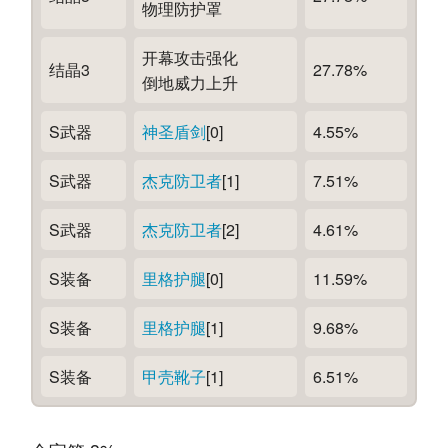
物理防护罩
开幕攻击强化
结晶3
27.78%
倒地威力上升
S武器
神圣盾剑
[0]
4.55%
S武器
杰克防卫者
[1]
7.51%
S武器
杰克防卫者
[2]
4.61%
S装备
里格护腿
[0]
11.59%
S装备
里格护腿
[1]
9.68%
S装备
甲壳靴子
[1]
6.51%