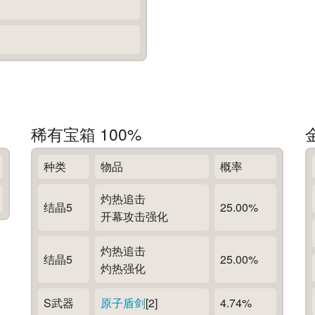
稀有宝箱 100%
种类
物品
概率
灼热追击
结晶5
25.00%
开幕攻击强化
灼热追击
结晶5
25.00%
灼热强化
S武器
原子盾剑
[2]
4.74%