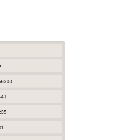
9
56300
441
235
31