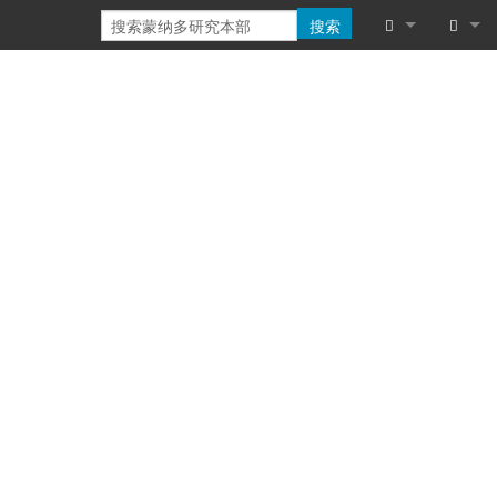
搜索
链入页面
登录
相关更改
特殊页面
可打印版本
固定链接
页面信息
浏览属性
最近更改
帮助