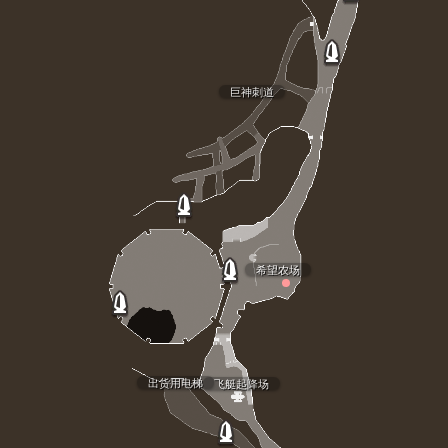
巨神刺道
希望农场
出货用电梯
飞艇起降场