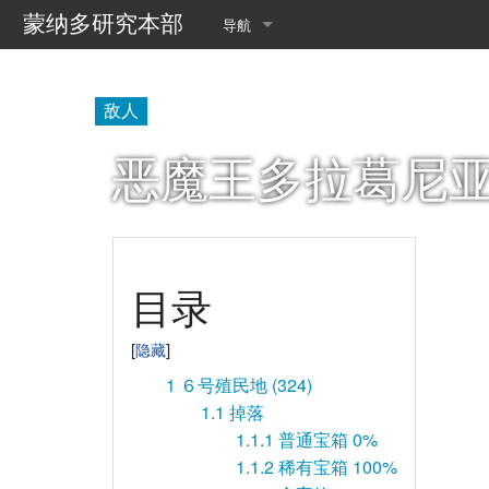
蒙纳多研究本部
导航
首页
敌人
最近更改
恶魔王多拉葛尼
随机页面
翻译查询
乐园数据管理室
目录
送行者的收集手册
1
６号殖民地 (324)
1.1
掉落
1.1.1
普通宝箱 0%
1.1.2
稀有宝箱 100%