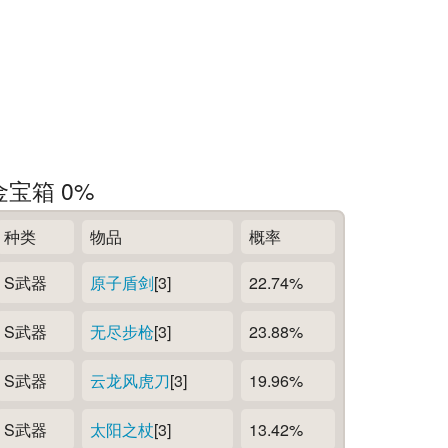
金宝箱 0%
种类
物品
概率
S武器
原子盾剑
[3]
22.74%
S武器
无尽步枪
[3]
23.88%
S武器
云龙风虎刀
[3]
19.96%
S武器
太阳之杖
[3]
13.42%