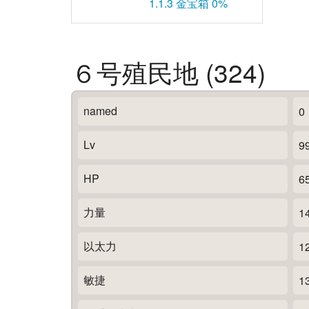
1.1.3
金宝箱 0%
６号殖民地 (324)
named
0
Lv
9
HP
6
力量
1
以太力
1
敏捷
1