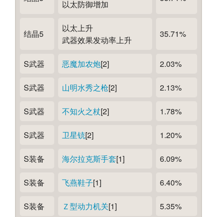
以太防御增加
以太上升
结晶5
35.71%
武器效果发动率上升
S武器
恶魔加农炮
[2]
2.03%
S武器
山明水秀之枪
[2]
2.13%
S武器
不知火之杖
[2]
1.78%
S武器
卫星铳
[2]
1.20%
S装备
海尔拉克斯手套
[1]
6.09%
S装备
飞燕鞋子
[1]
6.40%
S装备
Ｚ型动力机关
[1]
5.35%