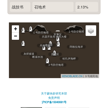
战技书
召地术
2.13%
+
２号防空炮塔
１号防空炮塔
军事区
−
兵器开发局 研究大楼
商业区
丹邦宅邸
阿格拉海岸
灰烬坡道
居住区
断崖水池
哈扎伊海岬
３号防空炮塔
XENOBLADE.CN
| ９号殖民地
关于蒙纳多研究本部
免责声明
沪ICP备15040081号