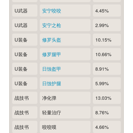
U武器
安宁咬咬
4.45%
U武器
安宁之枪
2.99%
U装备
修罗头盔
10.15%
U装备
修罗腿甲
10.66%
U装备
日蚀盔甲
8.91%
U装备
日蚀护腿
5.99%
战技书
净化弹
13.03%
战技书
轻量治疗
8.76%
战技书
咬咬嗼
4.66%