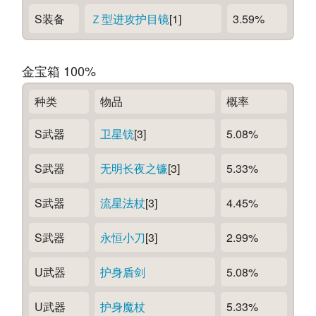
S装备
Ｚ型进攻护目镜
[1]
3.59%
金宝箱 100%
种类
物品
概率
S武器
卫星铳
[3]
5.08%
S武器
无明长夜之镰
[3]
5.33%
S武器
流星法杖
[3]
4.45%
S武器
永恒小刀
[3]
2.99%
U武器
护身盾剑
5.08%
U武器
护身魔杖
5.33%