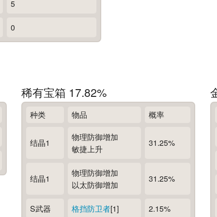
5
0
稀有宝箱 17.82%
种类
物品
概率
物理防御增加
结晶1
31.25%
敏捷上升
物理防御增加
结晶1
31.25%
以太防御增加
S武器
格挡防卫者
[1]
2.15%