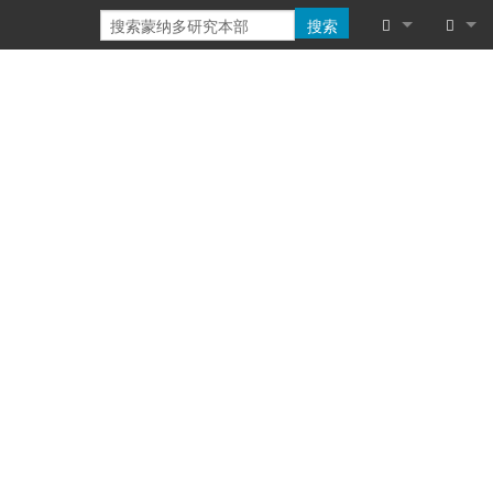
搜索
链入页面
登录
相关更改
特殊页面
可打印版本
固定链接
页面信息
浏览属性
最近更改
帮助