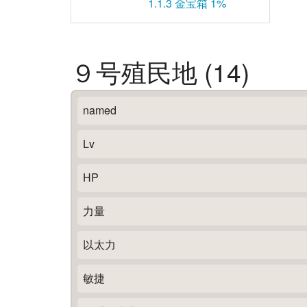
1.1.3
金宝箱 1%
９号殖民地 (14)
named
Lv
HP
力量
以太力
敏捷