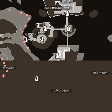
军事区
兵器开发局 研究大楼
商业区
丹邦宅邸
居住区
断崖水池
哈扎伊海岬
３号防空炮塔