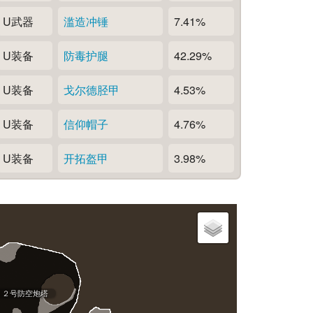
U武器
滥造冲锤
7.41%
U装备
防毒护腿
42.29%
U装备
戈尔德胫甲
4.53%
U装备
信仰帽子
4.76%
U装备
开拓盔甲
3.98%
２号防空炮塔