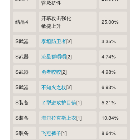
昏厥抗性
开幕攻击强化
结晶4
25.00%
敏捷上升
S武器
泰坦防卫者
[2]
3.35%
S武器
流星群嚼嚼
[2]
4.74%
S武器
勇者咬咬
[2]
4.98%
S武器
不知火之杖
[2]
6.93%
S装备
Ｚ型进攻护目镜
[1]
5.21%
S装备
海尔拉克斯上衣
[1]
10.34%
S装备
飞燕裤子
[1]
8.64%