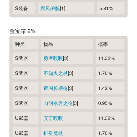
S装备
疾风护腿
[1]
5.81%
金宝箱 2%
种类
物品
概率
S武器
勇者咬咬
[3]
11.32%
S武器
不知火之杖
[3]
1.70%
S武器
帝国长柄枪
[3]
1.42%
S武器
山明水秀之枪
[3]
0.95%
U武器
安宁咬咬
11.32%
U武器
护身魔杖
1.70%