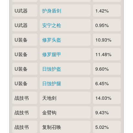
U武器
护身盾剑
1.42%
U武器
安宁之枪
0.95%
U装备
修罗头盔
10.93%
U装备
修罗腿甲
11.48%
U装备
日蚀护盔
9.60%
U装备
日蚀护腿
6.45%
战技书
天地剑
14.03%
战技书
金臂钩
9.43%
战技书
复制召唤
5.02%