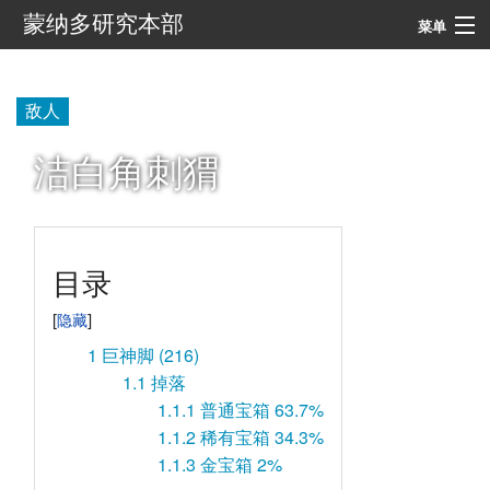
蒙纳多研究本部
菜单
导航
敌人
搜索
洁白角刺猬
目录
1
巨神脚 (216)
1.1
掉落
1.1.1
普通宝箱 63.7%
1.1.2
稀有宝箱 34.3%
1.1.3
金宝箱 2%