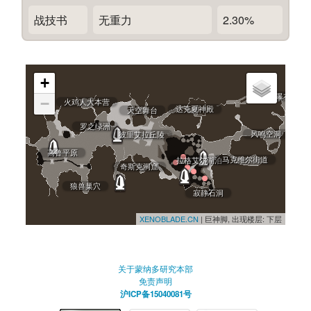
战技书
无重力
2.30%
+
裂缝瀑布
−
火鸡人大本营
达克夏神殿
天空舞台
罗之绿洲
风鸣空洞
彼里艾拉丘陵
高鲁平原
马克维尔街道
拉格艾尔湖泊
奇斯克洞窟
狼兽巢穴
寂静石洞
XENOBLADE.CN
| 巨神脚, 出现楼层: 下层
关于蒙纳多研究本部
免责声明
沪ICP备15040081号