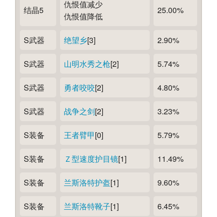
仇恨值减少
结晶5
25.00%
仇恨值降低
S武器
绝望乡
[3]
2.90%
S武器
山明水秀之枪
[2]
5.74%
S武器
勇者咬咬
[2]
4.80%
S武器
战争之剑
[2]
3.23%
S装备
王者臂甲
[0]
5.79%
S装备
Ｚ型速度护目镜
[1]
11.49%
S装备
兰斯洛特护盔
[1]
9.60%
S装备
兰斯洛特靴子
[1]
6.45%