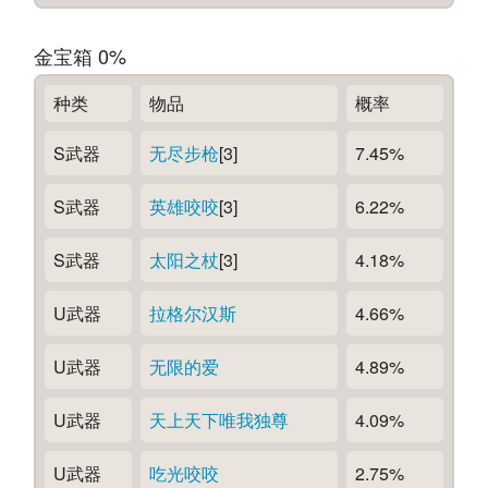
金宝箱 0%
种类
物品
概率
S武器
无尽步枪
[3]
7.45%
S武器
英雄咬咬
[3]
6.22%
S武器
太阳之杖
[3]
4.18%
U武器
拉格尔汉斯
4.66%
U武器
无限的爱
4.89%
U武器
天上天下唯我独尊
4.09%
U武器
吃光咬咬
2.75%