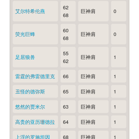
62
艾尔特希伦燕
巨神肩
0
68
60
荧光巨蜂
巨神肩
0
68
55
足居狼兽
巨神肩
1
62
雷霆的弗雷德里克
66
巨神肩
1
丑怪的德弥斯
65
巨神肩
1
悠然的贾米尔
63
巨神肩
1
高贵的亚历珊德拉
64
巨神肩
1
上浮的罗施坦因
68
巨神肩
1