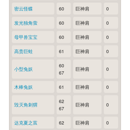
密云怪蝶
60
巨神肩
0
发光独角萤
60
巨神肩
0
母甲兽宝宝
60
巨神肩
0
高贵巨蛙
61
巨神肩
0
60
小型兔妖
巨神肩
0
67
木棒兔妖
61
巨神肩
0
62
毁灭角刺猬
巨神肩
0
67
达克夏之茧
62
巨神肩
0