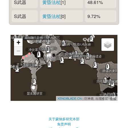
S武器
黄昏法杖
[1]
48.61%
S武器
黄昏法杖
[0]
9.72%
卡玛罗大洞穴
采石场赛库鲁·马尔珈
寂静禁足地
提托的研究所
肩部崩落地
+
海姆一线道
风鸣吊桥
叹息山岭
净化瀑布
−
贝尔遗迹洞窟
红莲高原
亚基尼空中庭园遗迹
岩门洞窟
苍天之丘
娜比尔高地
奈尔维思墓地
静谧的麦田
古代都市古岚戴尔
盟友的讲堂
休憩的天空湖
悲哀墓场
XENOBLADE.CN
| 巨神肩, 出现楼层: 全域
关于蒙纳多研究本部
免责声明