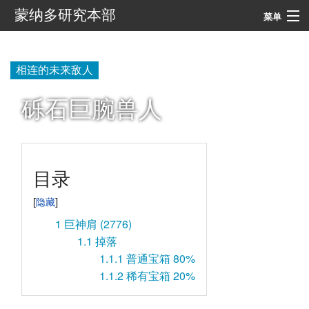
蒙纳多研究本部
菜单
导航
相连的未来敌人
搜索
砾石巨腕兽人
目录
1
巨神肩 (2776)
1.1
掉落
1.1.1
普通宝箱 80%
1.1.2
稀有宝箱 20%