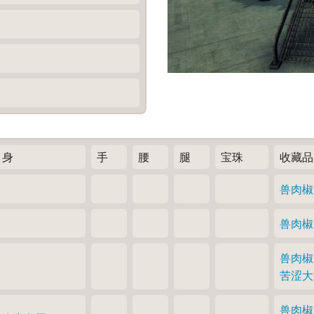
身
手
腰
腿
宝珠
收藏品
兽肉椒
兽肉椒
兽肉椒
苦涩大
兽肉椒