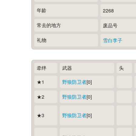
年龄
2268
常去的地方
废品号
礼物
雪白李子
牵绊
武器
头
★1
野狼防卫者
[0]
★2
野狼防卫者
[0]
★3
野狼防卫者
[0]