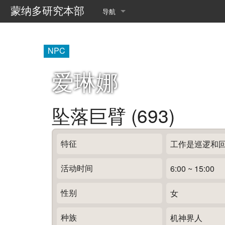
蒙纳多研究本部
导航
首页
NPC
最近更改
爱琳娜
随机页面
翻译查询
坠落巨臂 (693)
乐园数据管理室
特征
工作是巡逻和
送行者的收集手册
活动时间
6:00 ~ 15:00
性别
女
种族
机神界人