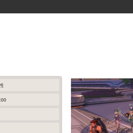
性
:00