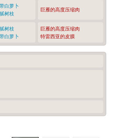
带白萝卜
巨雁的高度压缩肉
腻树枝
腻树枝
巨雁的高度压缩肉
带白萝卜
特雷西亚的皮膜