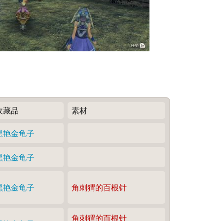
收藏品
素材
黑艳金龟子
黑艳金龟子
黑艳金龟子
角刺猬的百根针
角刺猬的百根针