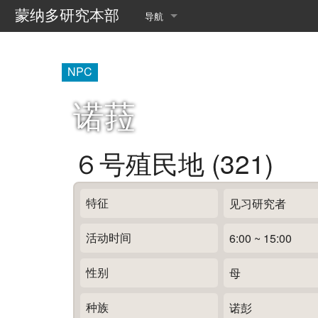
蒙纳多研究本部
导航
首页
NPC
最近更改
诺菈
随机页面
翻译查询
６号殖民地 (321)
乐园数据管理室
特征
见习研究者
送行者的收集手册
活动时间
6:00 ~ 15:00
性别
母
种族
诺彭