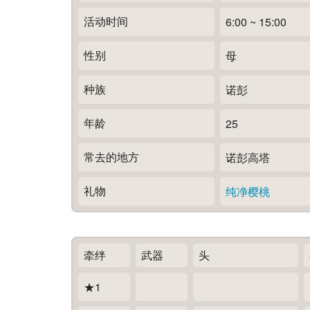
活动时间
6:00 ~ 15:00
性别
母
种族
诺彭
年龄
25
常去的地方
诺彭高塔
礼物
纯净樱桃
牵绊
武器
头
★1