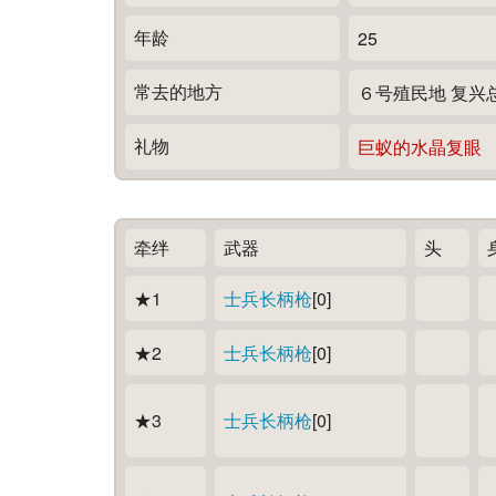
年龄
25
常去的地方
６号殖民地 复兴
礼物
巨蚁的水晶复眼
牵绊
武器
头
★1
士兵长柄枪
[0]
★2
士兵长柄枪
[0]
★3
士兵长柄枪
[0]