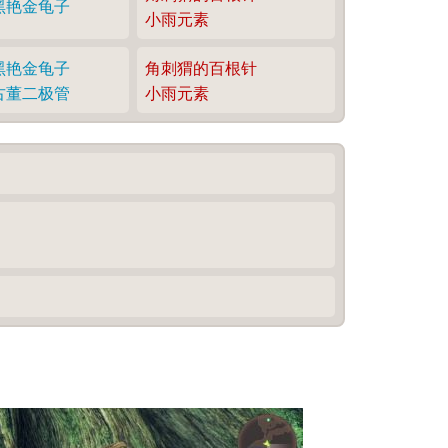
黑艳金龟子
小雨元素
黑艳金龟子
角刺猬的百根针
古董二极管
小雨元素