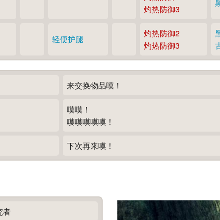
灼热防御3
灼热防御2
轻便护腿
灼热防御3
来交换物品嗼！
嗼嗼！
嗼嗼嗼嗼嗼！
下次再来嗼！
究者