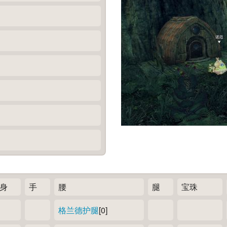
身
手
腰
腿
宝珠
格兰德护腿
[0]