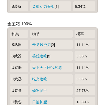
S装备
Ｚ型动力骨架
[1]
5.34%
金宝箱 100%
种类
物品
概率
S武器
云龙风虎刀
[2]
11.11%
S武器
英雄咬咬
[2]
5.56%
U武器
天上天下唯我独尊
11.11%
U武器
吃光咬咬
5.56%
U装备
修罗腿甲
27.78%
U装备
日蚀护腿
13.89%