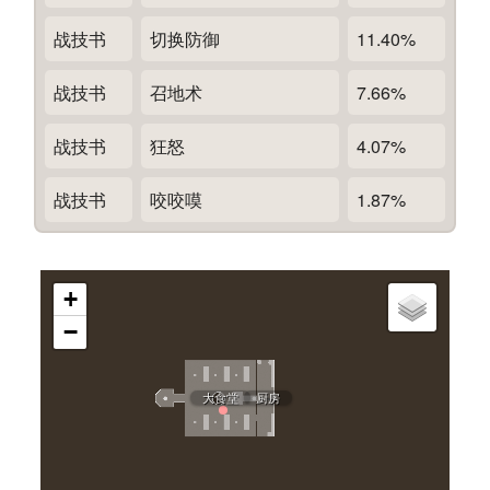
战技书
切换防御
11.40%
战技书
召地术
7.66%
战技书
狂怒
4.07%
战技书
咬咬嗼
1.87%
+
−
大食堂
厨房