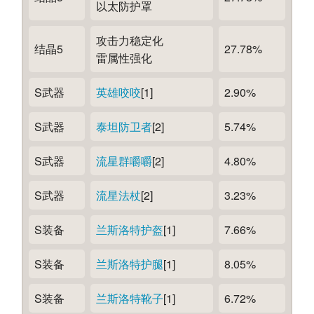
以太防护罩
攻击力稳定化
结晶5
27.78%
雷属性强化
S武器
英雄咬咬
[1]
2.90%
S武器
泰坦防卫者
[2]
5.74%
S武器
流星群嚼嚼
[2]
4.80%
S武器
流星法杖
[2]
3.23%
S装备
兰斯洛特护盔
[1]
7.66%
S装备
兰斯洛特护腿
[1]
8.05%
S装备
兰斯洛特靴子
[1]
6.72%