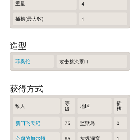
重量
4
插槽(最大数)
1
造型
菲奥伦
攻击整流罩Ⅲ
获得方式
等
插
敌人
地区
级
槽
新门飞天鳐
75
监狱岛
0
空虚的加尔顿
95
灰烬洞窟
1