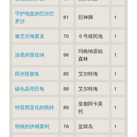
守护地盘的巴尔巴
81
巨神脚
1
罗沙
修艾尔海翼龙
70
６号殖民地
1
玛格纳原始
连星的雷佐纳
96
1
森林
阳光怪旗鱼
85
艾尔特海
1
碳化晶壳巨龟
88
艾尔特海
1
皇都阿卡莫
特雷西亚化的凯特
89
1
托
明镜的伊姆莱利
76
监狱岛
1