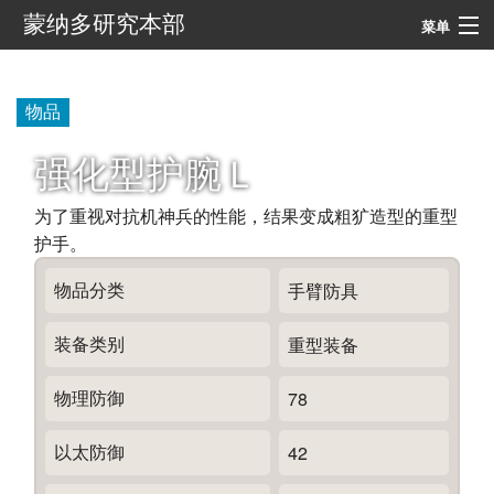
蒙纳多研究本部
菜单
导航
物品
搜索
强化型护腕Ｌ
为了重视对抗机神兵的性能，结果变成粗犷造型的重型
护手。
物品分类
手臂防具
装备类别
重型装备
物理防御
78
以太防御
42