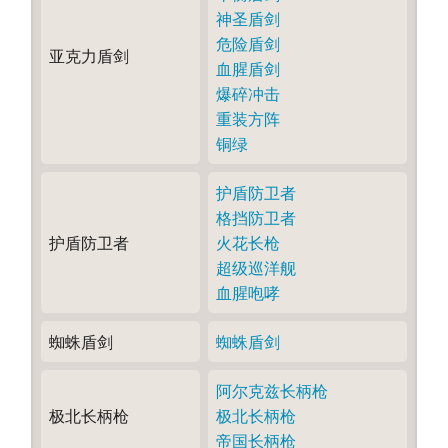
神圣盾剑
危险盾剑
亚克力盾剑
血腥盾剑
爆碎冲击
重装方阵
铜绿
护盾防卫者
格挡防卫者
护盾防卫者
火花长枪
超级巡洋舰
血腥咆哮
蜘蛛盾剑
蜘蛛盾剑
阿尔克兹长柄枪
极北长柄枪
极北长柄枪
帝国长柄枪