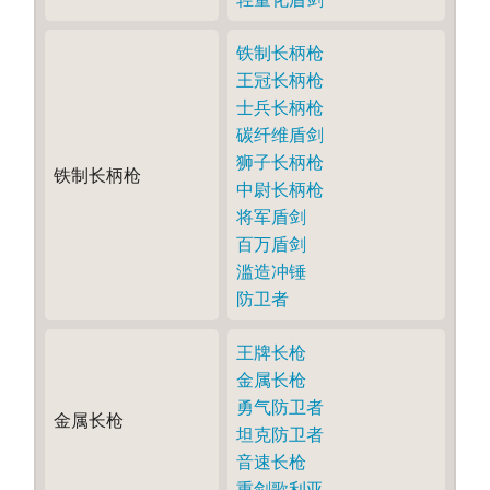
铁制长柄枪
王冠长柄枪
士兵长柄枪
碳纤维盾剑
狮子长柄枪
铁制长柄枪
中尉长柄枪
将军盾剑
百万盾剑
滥造冲锤
防卫者
王牌长枪
金属长枪
勇气防卫者
金属长枪
坦克防卫者
音速长枪
重剑歌利亚