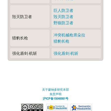
巨人防卫者
毁灭防卫者
毁灭防卫者
野狼防卫者
冲突机械枪席朵拉
猎豹长枪
猎豹长枪
强化盾剑·机斩
强化盾剑·机斩
关于蒙纳多研究本部
免责声明
沪ICP备15040081号