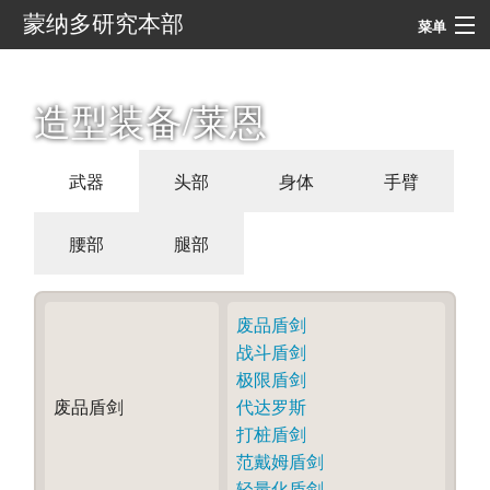
蒙纳多研究本部
菜单
导航
造型装备/莱恩
搜索
武器
头部
身体
手臂
腰部
腿部
废品盾剑
战斗盾剑
极限盾剑
废品盾剑
代达罗斯
打桩盾剑
范戴姆盾剑
轻量化盾剑