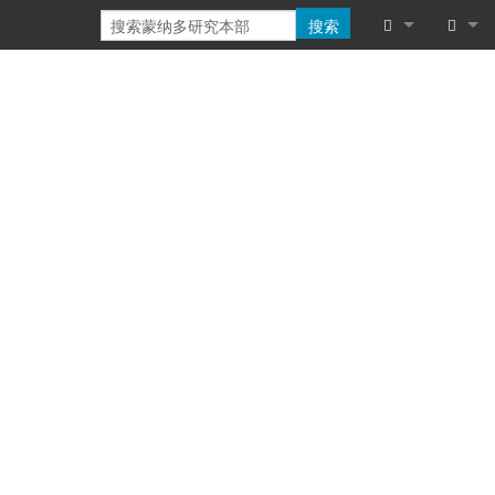
搜索
链入页面
登录
相关更改
特殊页面
可打印版本
固定链接
页面信息
浏览属性
最近更改
帮助