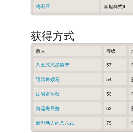
梅莉亚
泰坦样式Ⅱ
获得方式
敌人
等级
八五式流星筒型
57
迅雷角矮马
54
山岩寄居蟹
53
海流寄居蟹
53
新型动力的八六式
75