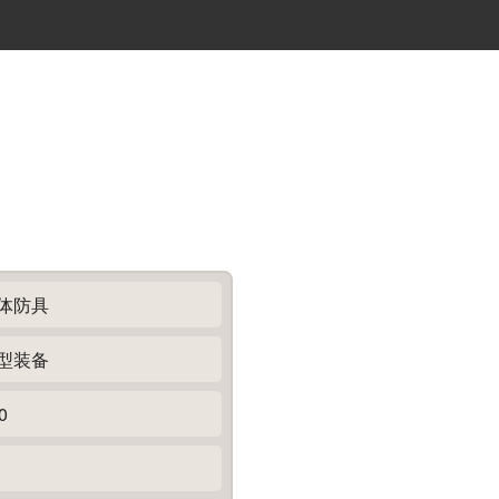
体防具
型装备
0