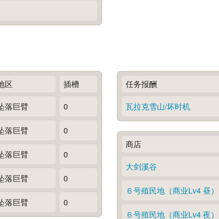
地区
插槽
任务报酬
坠落巨臂
0
瓦拉克雪山/坏时机
坠落巨臂
0
商店
坠落巨臂
0
大剑溪谷
坠落巨臂
0
６号殖民地（商业Lv4 昼）
坠落巨臂
0
６号殖民地（商业Lv4 夜）