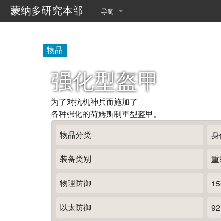
蒙纳多研究本部
导航
首页
物品
最近更改
强化型盔甲
随机页面
翻译查询
为了对抗机神兵而施加了
各种强化的荷姆斯制重型盔甲。
乐园数据管理室
物品分类
身
送行者的收集手册
装备类别
重
物理防御
15
以太防御
92