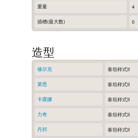
重量
4
插槽(最大数)
0
造型
修尔克
泰坦样式Ⅱ
莱恩
泰坦样式Ⅱ
卡露娜
泰坦样式Ⅱ
力奇
泰坦样式Ⅱ
丹邦
泰坦样式Ⅱ